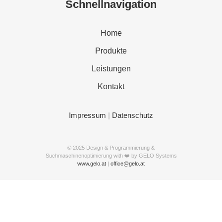
Schnellnavigation
Home
Produkte
Leistungen
Kontakt
Impressum
|
Datenschutz
© 2025 Design & Programmierung &
Suchmaschinenoptimierung with ❤️ by GELO Systems
www.gelo.at
|
office@gelo.at